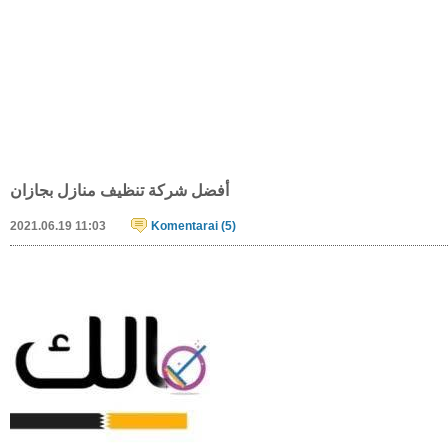
Dekoracijos teminiams vakarėliams
2021.08.11 11:29
Partyinbox
Oro kompresoriai
2021.07.29 17:00
Bdslt