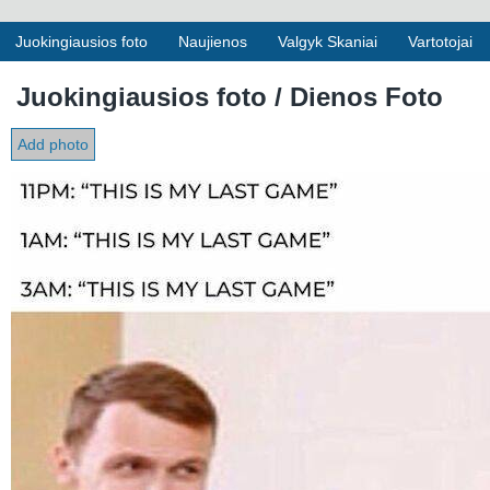
Juokingiausios foto
Naujienos
Valgyk Skaniai
Vartotojai
Juokingiausios foto / Dienos Foto
Add photo